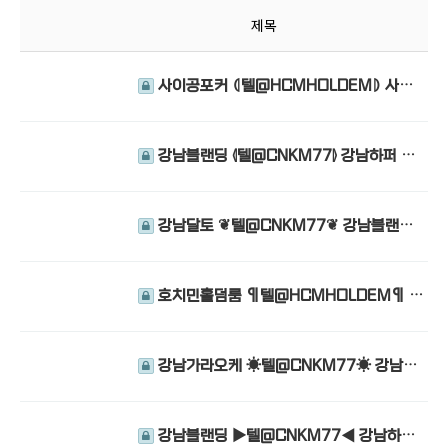
제목
사이공포커 ⦇텔@HCMHOLDEM⦈ 사이
공홀덤펍 호치민홀덤룸
강남블랜딩 ⦉텔@CNKM77⦊ 강남하퍼 강
남가라오케 강남사라있네
강남달토 ❦텔@CNKM77❦ 강남블랜딩
강남하이퍼블릭 강남사라있네
호치민홀덤룸 ¶텔@HCMHOLDEM¶ 베
트남홀덤 사이공홀덤펍 호치민홀덤펍
강남가라오케 ☀텔@CNKM77☀ 강남하
이퍼블릭 강남가라오케 강남사라있네
강남블랜딩 ▶텔@CNKM77◀ 강남하퍼