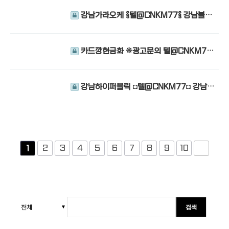
강남가라오케 §텔@CNKM77§ 강남블랜
딩 강남가라오케 강남달토
카드깡현금화 ❊광고문의 텔@CNKM77
❊ 카드현금화사이트 신용카드깡하는법 카드
깡현금화
강남하이퍼블릭 ◘텔@CNKM77◘ 강남가
라오케 강남사라있네 강남달토
2
3
4
5
6
7
8
9
10
1
검색