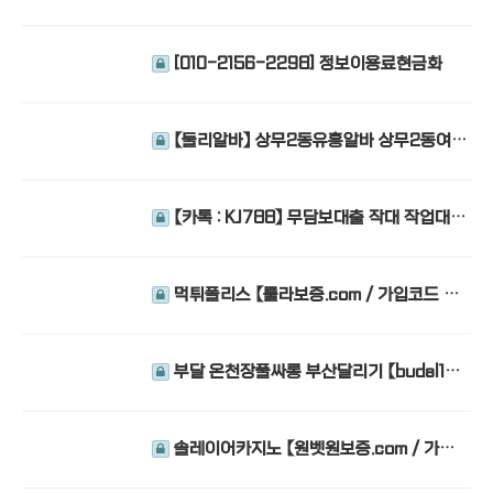
천오피 송내풀싸롱
[010-2156-2298] 정보이용료현금화
【둘리알바】 상무2동유흥알바 상무2동여성
알바 상무2동아가씨알바 관저동룸알바 관저동
룸보도 관저동보도사무실
【카톡 : KJ788】 무담보대출 작대 작업대출
무담보대출 작대 작업대출
먹튀폴리스 【룰라보증.com / 가입코드 90
00】 모모벳 주소
부달 온천장풀싸롱 부산달리기 【budal14.
com】 부산유흥
솔레이어카지노 【원벳원보증.com / 가입
코드 9192】 토토핫