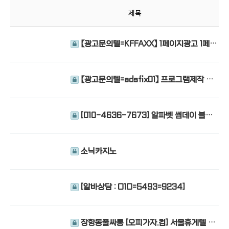
제목
【광고문의텔=KFFAXX】 1페이지광고 1페이
지홍보 무료웹툰홍보 무료웹툰광고대행
【광고문의텔=adsfix01】 프로그램제작 임
대 해선솔루션 해외선물솔루션 주식솔루션 코
인솔루션
[010-4636-7673] 알파벳 썸데이 블렌
딩 강남스테이 강남도깨비 강남A1
소닉카지노
[알바상담 : O1O=5493=9234]
장항동풀싸롱 [오피가자.컴] 서울휴게텔 김