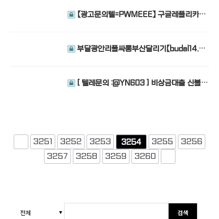
【광고문의텔=PWMEEE】 구글레플리카광
고 구글소액결제광고 구글카지노사이트홍보
선불유심판매 구글장집광고 유심…
부달광안리풀싸롱부산달리기【budal14.co
m】서면매직미러
[ 텔레문의 :@YN603 ] 비상금대출 신불자
대출 일용직대출 배달대출
3251
3252
3253
3255
3256
3254
3257
3258
3259
3260
검색