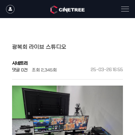
작성자
댓글
조회
작성일
광복회 라이브 스튜디오
시네트리
댓글
0건
조회
2,345회
25-03-26 16:55