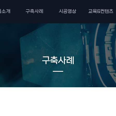
품소개
구축사례
시공영상
교육&컨텐츠
구축사례