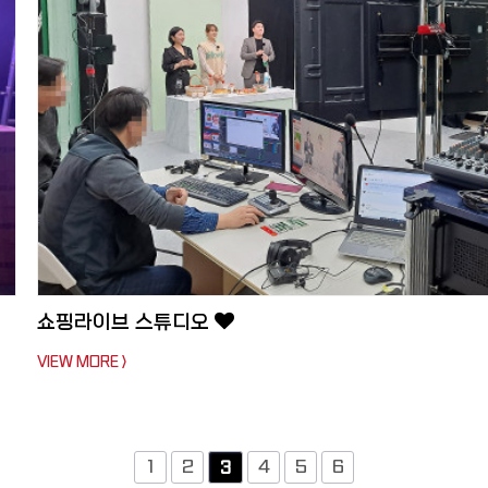
쇼핑라이브 스튜디오
VIEW MORE >
1
2
4
5
6
3