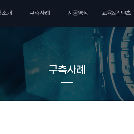
품소개
구축사례
시공영상
교육&컨텐츠
구축사례