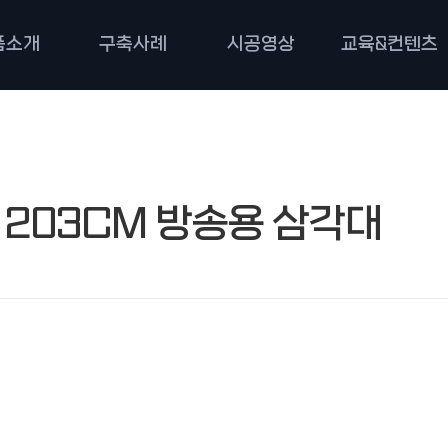
품소개
구축사례
시공영상
교육&컨텐츠
 203CM 방송용 삼각대