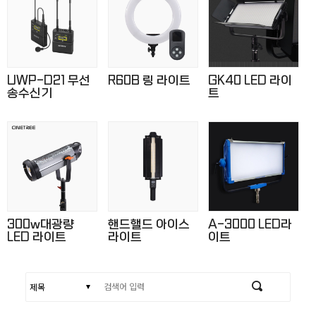
UWP-D21 무선
R60B 링 라이트
GK40 LED 라이
송수신기
트
300w대광량
핸드핼드 아이스
A-3000 LED라
LED 라이트
라이트
이트