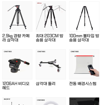
2.9kg 경량 카메
최대 203CM 방
100mm 볼타입 방
라 삼각대
송용 삼각대
송용 삼각대
1206AH 비디오
삼각대 돌리
전동 배경시스템
헤드