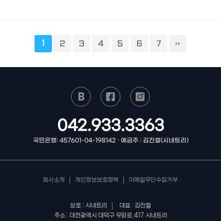
1
2
3
4
5
6
7
042.933.3363
국민은행: 457601-04-198142 · 예금주 : 김진철(시네트리)
회사소개
개인정보보호정책
이메일무단수집거부
상호 : 시네트리
대표 : 김진철
주소 : 대전광역시 대덕구 우암로 417 시네트리