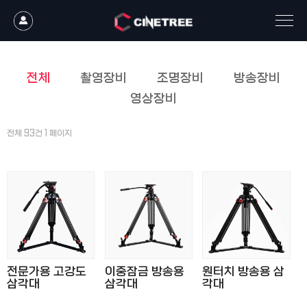
전체
촬영장비
조명장비
방송장비
영상장비
전체 93건 1 페이지
전문가용 고강도
이중잠금 방송용
원터치 방송용 삼
삼각대
삼각대
각대