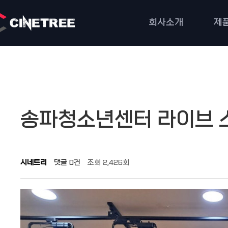
회사소개
제
작성자
댓글
조회
작성일
송파청소년센터 라이브 
시네트리
댓글
0건
조회
2,426회