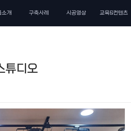
품소개
구축사례
시공영상
교육&컨텐츠
스튜디오