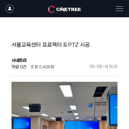
작성자
댓글
조회
작성일
서울교육센터 프로젝터 & PTZ 시공
시네트리
댓글
0건
조회
2,406회
25-02-14 15:13